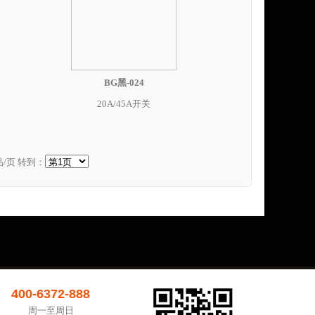
BG黑-024
20A/45A开关
/页 转到：
400-6372-888
周一至周日