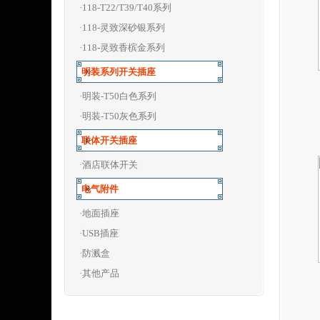
·118-T22/T39/T40系列
·118-灵致深砂银系列
·118-灵致香槟金系列
明装系列开关插座
·明装-T50白色系列
·明装-T50灰色系列
联体开关插座
·酒店联体开关
电气附件
·地面插座
·USB插座
·防溅盒
·其他产品