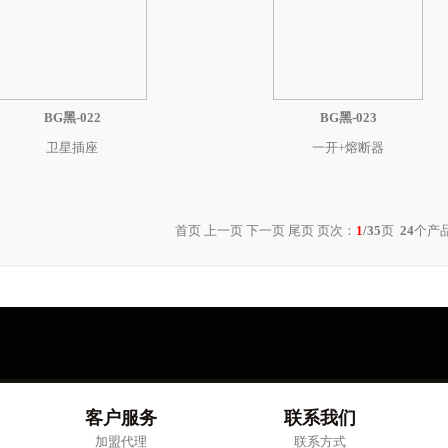
BG黑-022
BG黑-023
卫星插座
一开+熔断器
首页 上一页
下一页
尾页
页次：
1
/35
页
24
个产品
客户服务
联系我们
加盟代理
联系方式