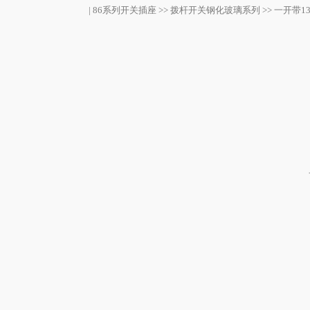
| 86系列开关插座 >> 拨杆开关钢化玻璃系列 >> 一开带1