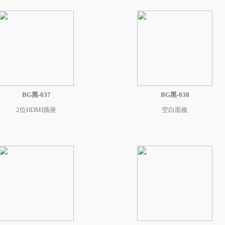
BG黑-037
BG黑-038
2位HDMI插座
空白面板