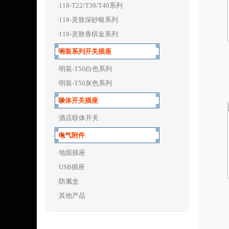
·118-T22/T39/T40系列
·118-灵致深砂银系列
·118-灵致香槟金系列
明装系列开关插座
·明装-T50白色系列
·明装-T50灰色系列
联体开关插座
·酒店联体开关
电气附件
·地面插座
·USB插座
·防溅盒
·其他产品