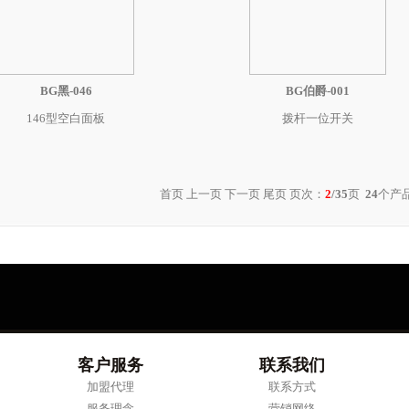
BG黑-046
BG伯爵-001
146型空白面板
拨杆一位开关
首页
上一页
下一页
尾页
页次：
2
/35
页
24
个产品
客户服务
联系我们
加盟代理
联系方式
服务理念
营销网络