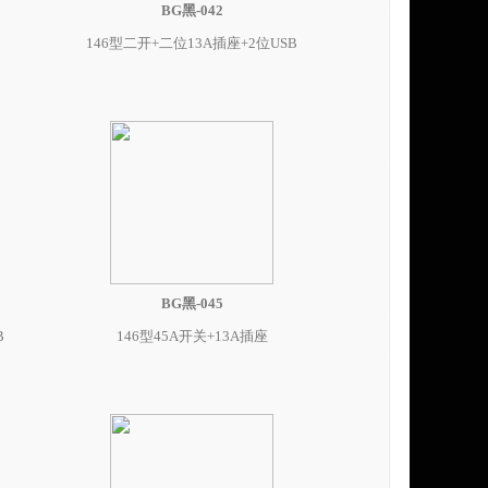
BG黑-042
146型二开+二位13A插座+2位USB
BG黑-045
B
146型45A开关+13A插座